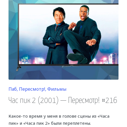
Posted
Паб
Пересмотр!
Фильмы
in
Час пик 2 (2001) — Пересмотр! #216
Какое-то время у меня в голове сцены из «Часа
пик» и «Часа пик 2» были переплетены.