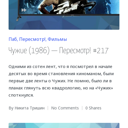
Posted
Паб
Пересмотр!
Фильмы
in
Чужие (1986) — Пересмотр! #217
Одними из сотен лент, что я посмотрел в начале
десятых во время становления киноманом, были
первые две ленты о Чужих. Не помню, было ли в
планах глянуть всю квадрологию, но на «Чужих»
споткнулся.
By
Никита Тришин
No Comments
0 Shares
Posted
by