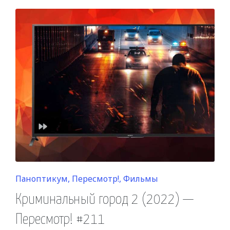
Posted
Паноптикум
Пересмотр!
Фильмы
in
Криминальный город 2 (2022) —
Пересмотр! #211