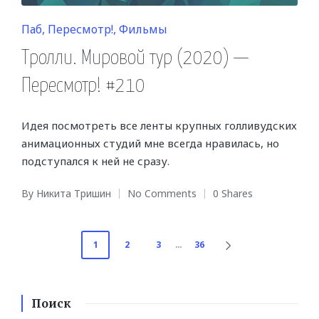
Posted
Паб
Пересмотр!
Фильмы
in
Тролли. Мировой тур (2020) —
Пересмотр! #210
Идея посмотреть все ленты крупных голливудских
анимационных студий мне всегда нравилась, но
подступался к ней не сразу.
By
Никита Тришин
No Comments
0 Shares
Posted
by
Навигация
1
2
3
…
36
NEXT
PAGE
по
записям
Поиск