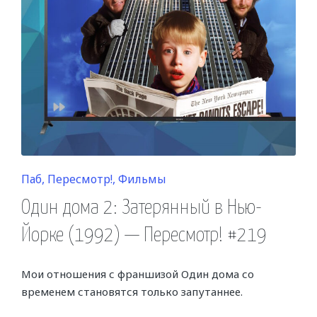
Posted
Паб
Пересмотр!
Фильмы
in
Один дома 2: Затерянный в Нью-
Йорке (1992) — Пересмотр! #219
Мои отношения с франшизой Один дома со
временем становятся только запутаннее.