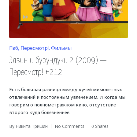
Posted
Паб
Пересмотр!
Фильмы
in
Элвин и бурундуки 2 (2009) —
Пересмотр! #212
Есть большая разница между кучей мимолетных
отвлечений и постоянным увлечением. И когда мы
говорим о полнометражном кино, отсутствие
второго куда болезненнее.
By
Никита Тришин
No Comments
0 Shares
Posted
by