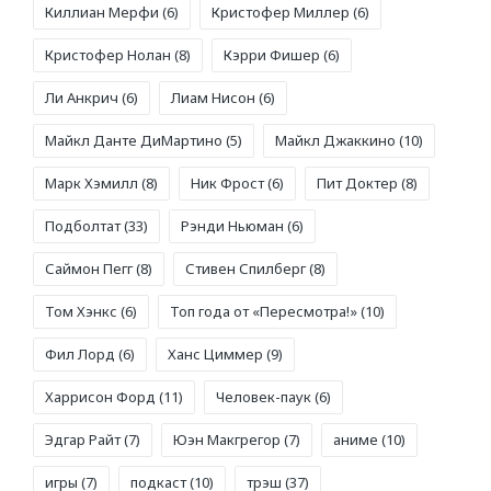
Киллиан Мерфи
(6)
Кристофер Миллер
(6)
Кристофер Нолан
(8)
Кэрри Фишер
(6)
Ли Анкрич
(6)
Лиам Нисон
(6)
Майкл Данте ДиМартино
(5)
Майкл Джаккино
(10)
Марк Хэмилл
(8)
Ник Фрост
(6)
Пит Доктер
(8)
Подболтат
(33)
Рэнди Ньюман
(6)
Саймон Пегг
(8)
Стивен Спилберг
(8)
Том Хэнкс
(6)
Топ года от «Пересмотра!»
(10)
Фил Лорд
(6)
Ханс Циммер
(9)
Харрисон Форд
(11)
Человек-паук
(6)
Эдгар Райт
(7)
Юэн Макгрегор
(7)
аниме
(10)
игры
(7)
подкаст
(10)
трэш
(37)