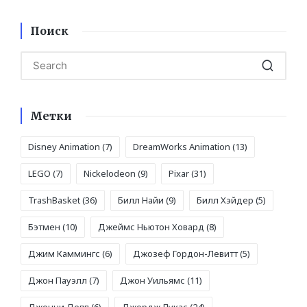
записям
Поиск
Метки
Disney Animation
(7)
DreamWorks Animation
(13)
LEGO
(7)
Nickelodeon
(9)
Pixar
(31)
TrashBasket
(36)
Билл Найи
(9)
Билл Хэйдер
(5)
Бэтмен
(10)
Джеймс Ньютон Ховард
(8)
Джим Каммингс
(6)
Джозеф Гордон-Левитт
(5)
Джон Пауэлл
(7)
Джон Уильямс
(11)
Джонни Депп
(6)
Джордж Лукас
(24)