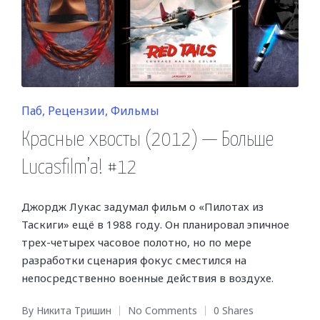
Posted
Паб
Рецензии
Фильмы
in
Красные хвосты (2012) — Больше
Lucasfilm’a! #12
Джордж Лукас задумал фильм о «Пилотах из
Таскиги» ещё в 1988 году. Он планировал эпичное
трех-четырех часовое полотно, но по мере
разработки сценария фокус сместился на
непосредственно военные действия в воздухе.
By
Никита Тришин
No Comments
0 Shares
Posted