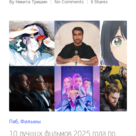
By
Никита Тришин
No Comments
0 Shares
Posted
by
Posted
Паб
Фильмы
in
10 лучших фильмов 2025 года по