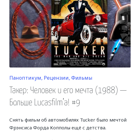
Posted
Паноптикум
Рецензии
Фильмы
in
Такер: Человек и его мечта (1988) —
Больше Lucasfilm’a! #9
Снять фильм об автомобилях Tucker было мечтой
Фрэнсиса Форда Копполы ещё с детства.