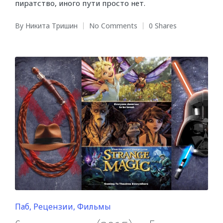
пиратство, иного пути просто нет.
By
Никита Тришин
No Comments
0 Shares
Posted
by
Posted
Паб
Рецензии
Фильмы
in