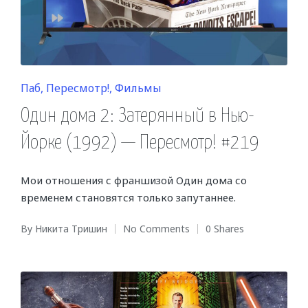
Posted
Паб
Пересмотр!
Фильмы
in
Один дома 2: Затерянный в Нью-
Йорке (1992) — Пересмотр! #219
Мои отношения с франшизой Один дома со
временем становятся только запутаннее.
By
Никита Тришин
No Comments
0 Shares
Posted
by