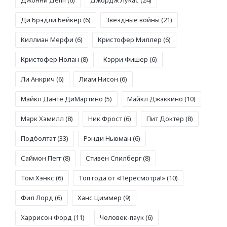
Ди Брэдли Бейкер
(6)
Звездные войны
(21)
Киллиан Мерфи
(6)
Кристофер Миллер
(6)
Кристофер Нолан
(8)
Кэрри Фишер
(6)
Ли Анкрич
(6)
Лиам Нисон
(6)
Майкл Данте ДиМартино
(5)
Майкл Джаккино
(10)
Марк Хэмилл
(8)
Ник Фрост
(6)
Пит Доктер
(8)
Подболтат
(33)
Рэнди Ньюман
(6)
Саймон Пегг
(8)
Стивен Спилберг
(8)
Том Хэнкс
(6)
Топ года от «Пересмотра!»
(10)
Фил Лорд
(6)
Ханс Циммер
(9)
Харрисон Форд
(11)
Человек-паук
(6)