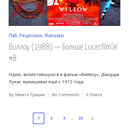
Posted
Паб
Рецензии
Фильмы
in
Виллоу (1988) — Больше Lucasfilm’a!
#8
Идею, воплотившуюся в фильм «Виллоу», Джордж
Лукас вынашивал ещё с 1972 года.
By
Никита Тришин
No Comments
0 Shares
Posted
by
Навигация
1
2
3
…
23
NEXT
PAGE
по