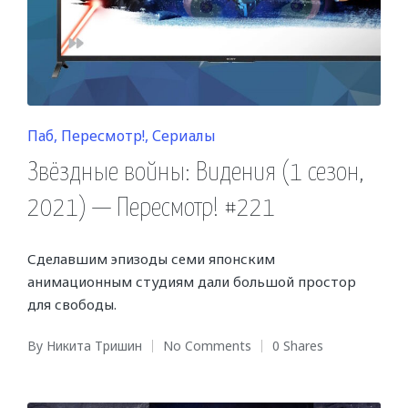
Posted
Паб
Пересмотр!
Сериалы
in
Звёздные войны: Видения (1 сезон,
2021) — Пересмотр! #221
Сделавшим эпизоды семи японским
анимационным студиям дали большой простор
для свободы.
By
Никита Тришин
No Comments
0 Shares
Posted
by