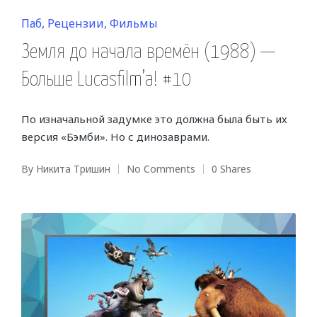
Posted
Паб
Рецензии
Фильмы
in
Земля до начала времён (1988) —
Больше Lucasfilm’a! #10
По изначальной задумке это должна была быть их
версия «Бэмби». Но с динозаврами.
By
Никита Тришин
No Comments
0 Shares
Posted
by