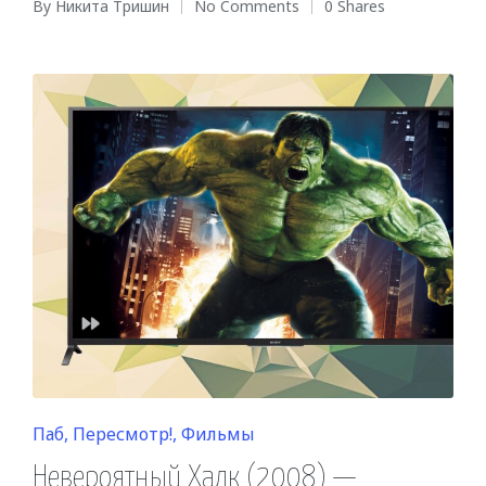
By
Никита Тришин
No Comments
0 Shares
Posted
by
Posted
Паб
Пересмотр!
Фильмы
in
Невероятный Халк (2008) —