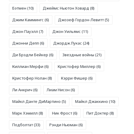
Бэтмен
(10)
Джеймс Ньютон Ховард
(8)
Джим Каммингс
(6)
Джозеф Гордон-Левитт
(5)
Джон Пауэлл
(7)
Джон Уильямс
(11)
Джонни Депп
(6)
Джордж Лукас
(24)
Ди Брэдли Бейкер
(6)
Звездные войны
(21)
Киллиан Мерфи
(6)
Кристофер Миллер
(6)
Кристофер Нолан
(8)
Кэрри Фишер
(6)
Ли Анкрич
(6)
Лиам Нисон
(6)
Майкл Данте ДиМартино
(5)
Майкл Джаккино
(10)
Марк Хэмилл
(8)
Ник Фрост
(6)
Пит Доктер
(8)
Подболтат
(33)
Рэнди Ньюман
(6)