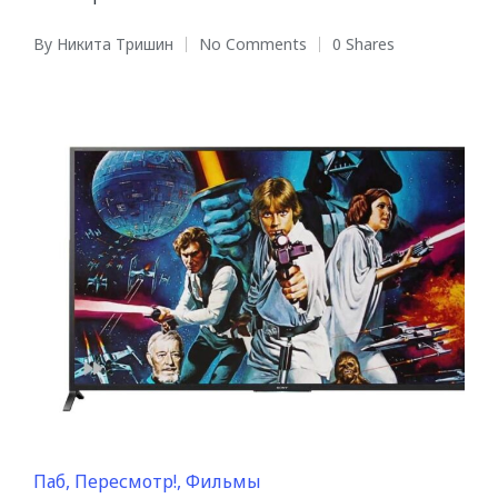
By
Никита Тришин
No Comments
0 Shares
Posted
by
Posted
Паб
Пересмотр!
Фильмы