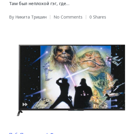
Там был неплохой гэг, где…
By
Никита Тришин
No Comments
0 Shares
Posted
by