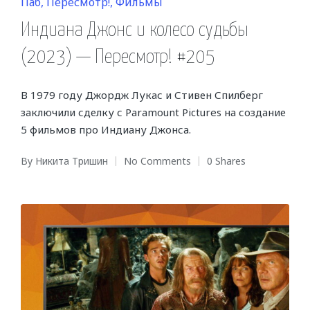
Posted
Паб
Пересмотр!
Фильмы
in
Индиана Джонс и колесо судьбы
(2023) — Пересмотр! #205
В 1979 году Джордж Лукас и Стивен Спилберг
заключили сделку с Paramount Pictures на создание
5 фильмов про Индиану Джонса.
By
Никита Тришин
No Comments
0 Shares
Posted
by