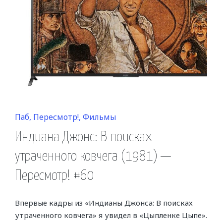
Posted
Паб
Пересмотр!
Фильмы
in
Индиана Джонс: В поисках
утраченного ковчега (1981) —
Пересмотр! #60
Впервые кадры из «Индианы Джонса: В поисках
утраченного ковчега» я увидел в «Цыпленке Цыпе».