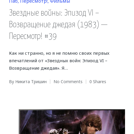
Posted
Паб
Пересмотр!
Фильмы
in
Звездные войны: Эпизод VI –
Возвращение джедая (1983) —
Пересмотр! #39
Как ни странно, но я не помню своих первых
впечатлений от «Звездных войн: Эпизод VI –
Возвращение джедая». Я…
By
Никита Тришин
No Comments
0 Shares
Posted
by