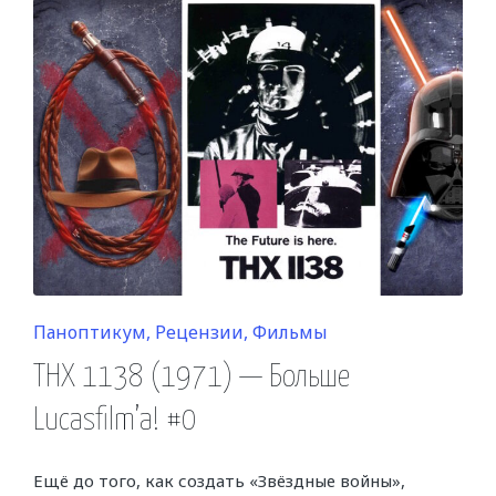
Posted
Паноптикум
Рецензии
Фильмы
in
THX 1138 (1971) — Больше
Lucasfilm’a! #0
Ещё до того, как создать «Звёздные войны»,