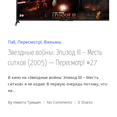
Posted
Паб
Пересмотр!
Фильмы
in
Звездные войны: Эпизод III – Месть
ситхов (2005) — Пересмотр! #27
В кино на «Звездные войны: Эпизод III – Месть
ситхов» я не ходил. В первую очередь потому, что
на…
By
Никита Тришин
No Comments
0 Shares
Posted
by