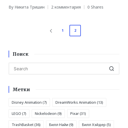
By
Никита Тришин
2 комментария
0 Shares
Posted
by
Навигация
1
2
PREVIOUS
PAGE
по
записям
Поиск
Метки
Disney Animation
(7)
DreamWorks Animation
(13)
LEGO
(7)
Nickelodeon
(9)
Pixar
(31)
TrashBasket
(36)
Билл Найи
(9)
Билл Хэйдер
(5)