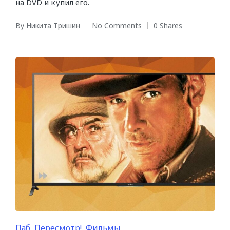
на DVD и купил его.
By
Никита Тришин
No Comments
0 Shares
Posted
by
Posted
Паб
Пересмотр!
Фильмы