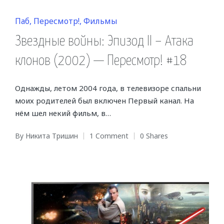
Posted
Паб
Пересмотр!
Фильмы
in
Звездные войны: Эпизод II – Атака
клонов (2002) — Пересмотр! #18
Однажды, летом 2004 года, в телевизоре спальни
моих родителей был включен Первый канал. На
нём шел некий фильм, в…
By
Никита Тришин
1 Comment
0 Shares
Posted
by