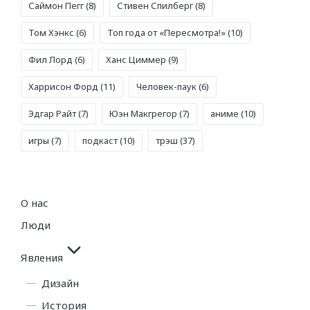
Саймон Пегг
(8)
Стивен Спилберг
(8)
Том Хэнкс
(6)
Топ года от «Пересмотра!»
(10)
Фил Лорд
(6)
Ханс Циммер
(9)
Харрисон Форд
(11)
Человек-паук
(6)
Эдгар Райт
(7)
Юэн Макгрегор
(7)
аниме
(10)
игры
(7)
подкаст
(10)
трэш
(37)
О нас
Люди
Явления
Дизайн
История