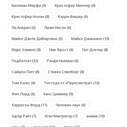
Киллиан Мерфи
(6)
Кристофер Миллер
(6)
Кристофер Нолан
(8)
Кэрри Фишер
(6)
Ли Анкрич
(6)
Лиам Нисон
(6)
Майкл Данте ДиМартино
(5)
Майкл Джаккино
(10)
Марк Хэмилл
(8)
Ник Фрост
(6)
Пит Доктер
(8)
Подболтат
(33)
Рэнди Ньюман
(6)
Саймон Пегг
(8)
Стивен Спилберг
(8)
Том Хэнкс
(6)
Топ года от «Пересмотра!»
(10)
Фил Лорд
(6)
Ханс Циммер
(9)
Харрисон Форд
(11)
Человек-паук
(6)
Эдгар Райт
(7)
Юэн Макгрегор
(7)
аниме
(10)
игры
(7)
подкаст
(10)
трэш
(37)