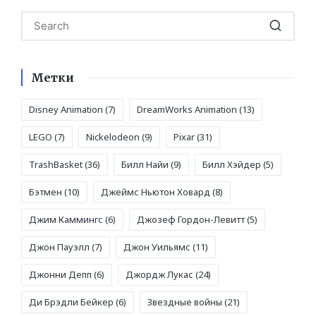
Метки
Disney Animation
(7)
DreamWorks Animation
(13)
LEGO
(7)
Nickelodeon
(9)
Pixar
(31)
TrashBasket
(36)
Билл Найи
(9)
Билл Хэйдер
(5)
Бэтмен
(10)
Джеймс Ньютон Ховард
(8)
Джим Каммингс
(6)
Джозеф Гордон-Левитт
(5)
Джон Пауэлл
(7)
Джон Уильямс
(11)
Джонни Депп
(6)
Джордж Лукас
(24)
Ди Брэдли Бейкер
(6)
Звездные войны
(21)