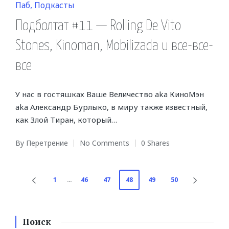
Posted
Паб
Подкасты
in
Подболтат #11 — Rolling De Vito
Stones, Kinoman, Mobilizada и все-все-
все
У нас в гостяшках Ваше Величество aka КиноМэн
aka Александр Бурлыко, в миру также известный,
как Злой Тиран, который…
By
Перетрение
No Comments
0 Shares
Posted
by
Навигация
1
…
46
47
48
49
50
PREVIOUS
NEXT
PAGE
PAGE
по
записям
Поиск