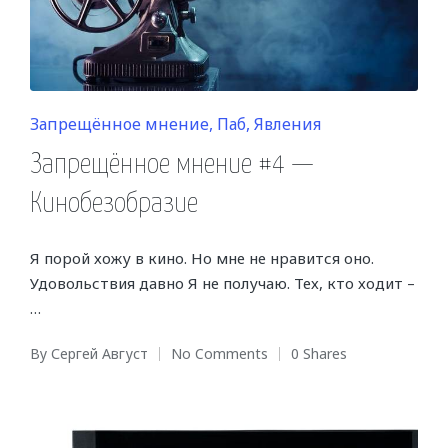
Posted
Запрещённое мнение
Паб
Явления
in
Запрещённое мнение #4 —
Кинобезобразие
Я порой хожу в кино. Но мне не нравится оно.
Удовольствия давно Я не получаю. Тех, кто ходит –
…
By
Сергей Август
No Comments
0 Shares
Posted
by