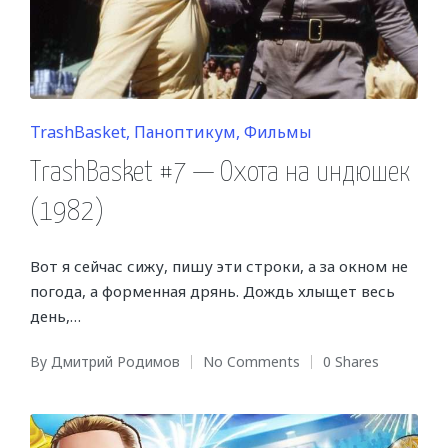
Posted
TrashBasket
Паноптикум
Фильмы
in
TrashBasket #7 — Охота на индюшек
(1982)
Вот я сейчас сижу, пишу эти строки, а за окном не
погода, а форменная дрянь. Дождь хлыщет весь
день,…
By
Дмитрий Родимов
No Comments
0 Shares
Posted
by