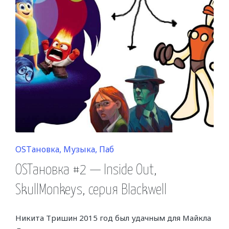
Posted
OSTановка
Музыка
Паб
in
OSTановка #2 — Inside Out,
SkullMonkeys, серия Blackwell
Никита Тришин 2015 год был удачным для Майкла