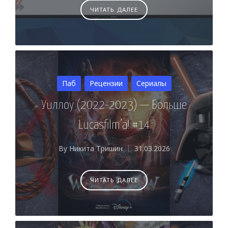
ЧИТАТЬ ДАЛЕЕ
Posted
Паб
Рецензии
Сериалы
in
Уиллоу (2022-2023) — Больше
Lucasfilm’a! #14
By
Никита Тришин
31.03.2026
Posted
by
ЧИТАТЬ ДАЛЕЕ