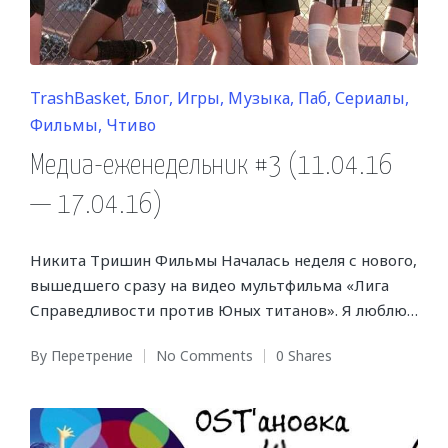
Posted
TrashBasket
Блог
Игры
Музыка
Паб
Сериалы
in
Фильмы
Чтиво
Медиа-еженедельник #3 (11.04.16
— 17.04.16)
Никита Тришин Фильмы Началась неделя с нового,
вышедшего сразу на видео мультфильма «Лига
Справедливости против Юных титанов». Я люблю…
By
Перетрение
No Comments
0 Shares
Posted
by