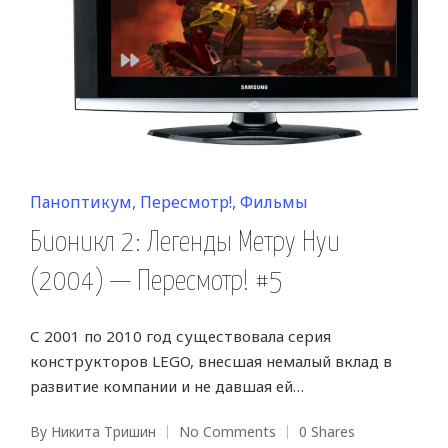
Posted
Паноптикум
Пересмотр!
Фильмы
in
Бионикл 2: Легенды Метру Нуи
(2004) — Пересмотр! #5
С 2001 по 2010 год существовала серия
конструкторов LEGO, внесшая немалый вклад в
развитие компании и не давшая ей…
By
Никита Тришин
No Comments
0 Shares
Posted