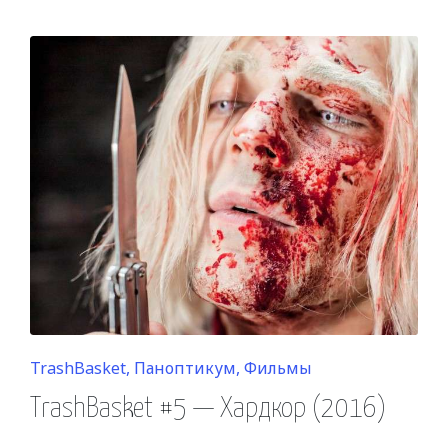
by
Posted
TrashBasket
Паноптикум
Фильмы
in
TrashBasket #5 — Хардкор (2016)