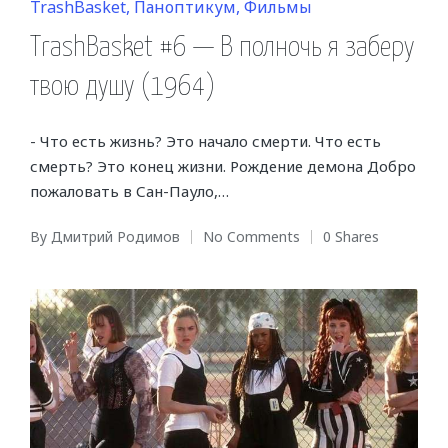
Posted
TrashBasket
Паноптикум
Фильмы
in
TrashBasket #6 — В полночь я заберу
твою душу (1964)
- Что есть жизнь? Это начало смерти. Что есть
смерть? Это конец жизни. Рождение демона Добро
пожаловать в Сан-Пауло,…
By
Дмитрий Родимов
No Comments
0 Shares
Posted
by