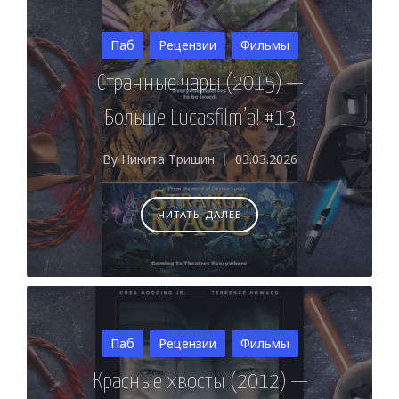
Posted
Паб
Рецензии
Фильмы
in
Странные чары (2015) —
Больше Lucasfilm’a! #13
By
Никита Тришин
03.03.2026
Posted
by
ЧИТАТЬ ДАЛЕЕ
Posted
Паб
Рецензии
Фильмы
in
Красные хвосты (2012) —