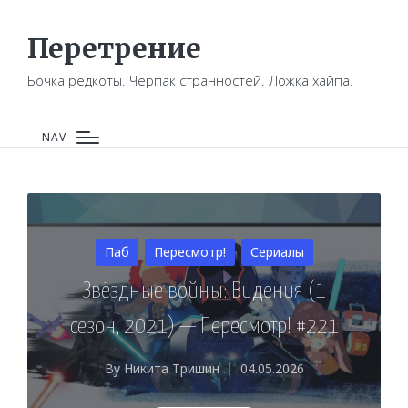
Перетрение
Бочка редкоты. Черпак странностей. Ложка хайпа.
NAV
Posted
Паб
Пересмотр!
Сериалы
in
Звёздные войны: Видения (1
сезон, 2021) — Пересмотр! #221
By
Никита Тришин
04.05.2026
Posted
by