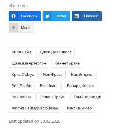
Share via:
Facebook
Twitter
LinkedIn
More
Tags:
Билл Найи
Джек Девенпорт
Джемма Артертон
Кеннет Брана
Крис О’Дауд
Ник Фрост
Ник Энджел
Риз Дэрби
Рис Иванс
Ричард Кёртис
Рок-волна
Стивен Прайс
Том Стёрридж
Филип Сеймур Хоффман
Ханс Циммер
Last updated on 30.03.2026