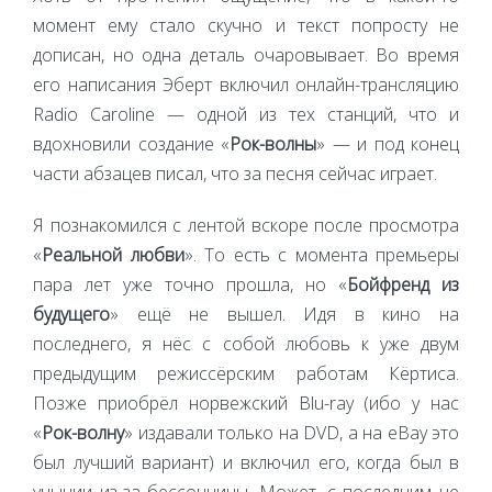
момент ему стало скучно и текст попросту не
дописан, но одна деталь очаровывает. Во время
его написания Эберт включил онлайн-трансляцию
Radio Caroline — одной из тех станций, что и
вдохновили создание «
Рок-волны
» — и под конец
части абзацев писал, что за песня сейчас играет.
Я познакомился с лентой вскоре после просмотра
«
Реальной любви
». То есть с момента премьеры
пара лет уже точно прошла, но «
Бойфренд из
будущего
» ещё не вышел. Идя в кино на
последнего, я нёс с собой любовь к уже двум
предыдущим режиссёрским работам Кёртиса.
Позже приобрёл норвежский Blu-ray (ибо у нас
«
Рок-волну
» издавали только на DVD, а на eBay это
был лучший вариант) и включил его, когда был в
унынии из-за бессонницы. Может, с последним не