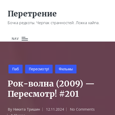
Перетрение
Бочка редкоты. Черпак странностей. Ложка хайпа.
NAV
Posted
Паб
Пересмотр!
Фильмы
in
Рок-волна (2009) —
Пересмотр! #201
By
Никита Тришин
12.11.2024
No Comments
Posted