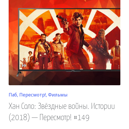
Posted
Паб
Пересмотр!
Фильмы
in
Хан Соло: Звёздные войны. Истории
(2018) — Пересмотр! #149