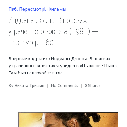
Posted
Паб
Пересмотр!
Фильмы
in
Индиана Джонс: В поисках
утраченного ковчега (1981) —
Пересмотр! #60
Впервые кадры из «Индианы Джонса: В поисках
утраченного ковчега» я увидел в «Цыпленке Цыпе».
Там был неплохой гэг, где…
By
Никита Тришин
No Comments
0 Shares
Posted
by