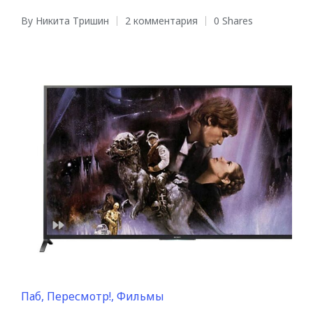
By
Никита Тришин
2 комментария
0 Shares
Posted
by
Posted
Паб
Пересмотр!
Фильмы