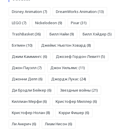
Disney Animation
(7)
DreamWorks Animation
(13)
LEGO
(7)
Nickelodeon
(9)
Pixar
(31)
TrashBasket
(36)
Билл Найи
(9)
Билл Хэйдер
(5)
Бэтмен
(10)
Джеймс Ньютон Ховард
(8)
Джим Каммингс
(6)
Джозеф Гордон-Левитт
(5)
Джон Пауэлл
(7)
Джон Уильямс
(11)
Джонни Депп
(6)
Джордж Лукас
(24)
Ди Брэдли Бейкер
(6)
Звездные войны
(21)
Киллиан Мерфи
(6)
Кристофер Миллер
(6)
Кристофер Нолан
(8)
Кэрри Фишер
(6)
Ли Анкрич
(6)
Лиам Нисон
(6)