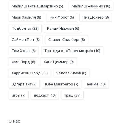
Майкл Данте ДиМартино
(5)
Майкл Джаккино
(10)
Марк Хэмилл
(8)
Ник Фрост
(6)
Пит Доктер
(8)
Подболтат
(33)
Рэнди Ньюман
(6)
Саймон Пегг
(8)
Стивен Спилберг
(8)
Том Хэнкс
(6)
Топ года от «Пересмотра!»
(10)
Фил Лорд
(6)
Ханс Циммер
(9)
Харрисон Форд
(11)
Человек-паук
(6)
Эдгар Райт
(7)
Юэн Макгрегор
(7)
аниме
(10)
игры
(7)
подкаст
(10)
трэш
(37)
О нас