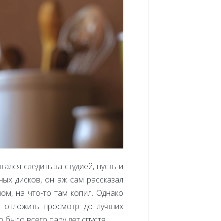
тался следить за студией, пусть и
ных дисков, он аж сам рассказал
ом, на что-то там копил. Однако
а отложить просмотр до лучших
 было всего пару лет спустя.