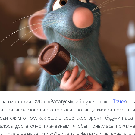
 на пиратский DVD с «
Рататуем
», ибо уже после «
Тачек
» пы
а прилавок монеты растрогали продавца киоска нелегаль
ителям о том, как ещё в советское время, будучи пацан
азалось достаточно плачевным, чтобы появилась причин
а, пока я не начал спокойно качать фильмы с интернета. Что