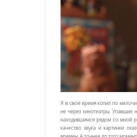
Я в своё время копил по мелочи
не через кинотеатры. Упавшие н
находившимся рядом со мной род
качество звука и картинки ок
времен. А точнее до того момент