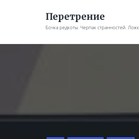
Перетрение
Бочка редкоты. Черпак странностей. Ложк