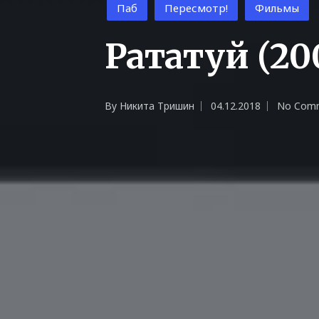
Posted
Паб
Пересмотр!
Фильмы
in
Рататуй (20
By
Никита Тришин
04.12.2018
No Com
Posted
by