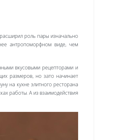
н расширил роль пары изначально
нее антропоморфном виде, чем
енными вкусовыми рецепторами и
их размеров, но зато начинает
уну на кухне элитного ресторана
сках работы. А из взаимодействия