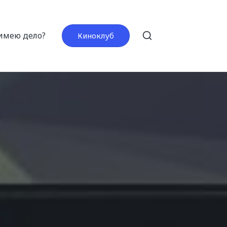
 имею дело?
Киноклуб