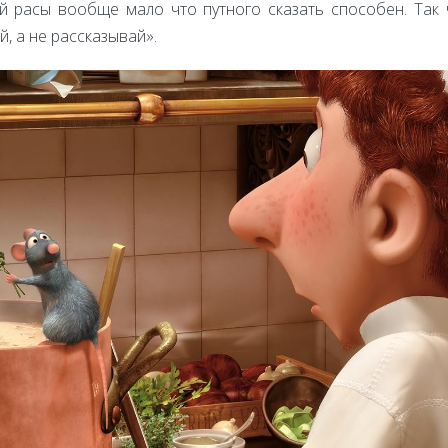
й расы вообще мало что путного сказать способен. Так
, а не рассказывай».