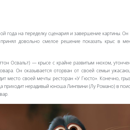
ной года на переделку сценария и завершение картины. О
 принял довольно смелое решение показать крыс в ме
эттон Освальт) — крысе с крайне развитым нюхом, утонч
вара. Он оказывается оторван от своей семьи ужасающ
дит место своей мечты: ресторан «У Гюсто». Конечно, грыз
уда приходит нерадивый юноша Лингвини (Лу Романо) в пои
вар.