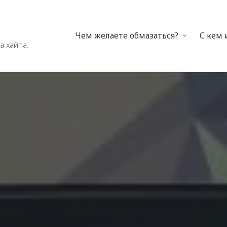
Чем желаете обмазаться?
С кем
а хайпа.