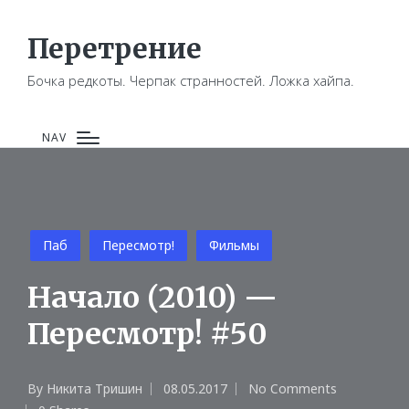
Перетрение
Бочка редкоты. Черпак странностей. Ложка хайпа.
NAV
Posted
Паб
Пересмотр!
Фильмы
in
Начало (2010) —
Пересмотр! #50
By
Никита Тришин
08.05.2017
No Comments
Posted