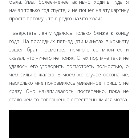
была. Увы, более-менее активно ходить туда я
начал только год спустя, и не пошел на эту картину
просто потому, что я редко на что ходил.
Наверстать ленту удалось только ближе к концу
года. На последних пятнадцати минутах в комнату
зашел брат, посмотрел немного со мной её и
сказал, что ничего не понял. С тех пор мне так и не
удалось его уговорить посмотреть полностью, о
чём сильно жалею. В моем же случае осознание,
насколько мне понравилось увиденное, пришло не
сразу. Оно накапливалось постепенно, пока не
стало чем-то совершенно естественным для мозга.