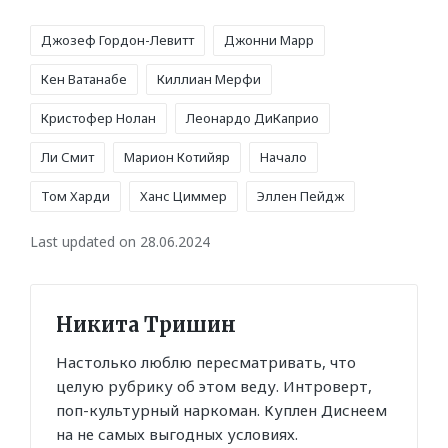
Tags:
Джозеф Гордон-Левитт
Джонни Марр
Кен Ватанабе
Киллиан Мерфи
Кристофер Нолан
Леонардо ДиКаприо
Ли Смит
Марион Котийяр
Начало
Том Харди
Ханс Циммер
Эллен Пейдж
Last updated on 28.06.2024
Никита Тришин
Настолько люблю пересматривать, что
целую рубрику об этом веду. Интроверт,
поп-культурный наркоман. Куплен Диснеем
на не самых выгодных условиях.