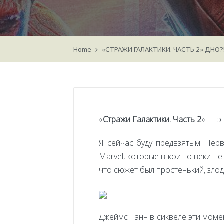
Home
«СТРАЖИ ГАЛАКТИКИ. ЧАСТЬ 2» ДНО?!
«
Стражи Галактики. Часть 2
» — э
Я сейчас буду предвзятым. Пер
Marvel, которые в кои-то веки н
что сюжет был простенький, злод
Джеймс Ганн в сиквеле эти момен