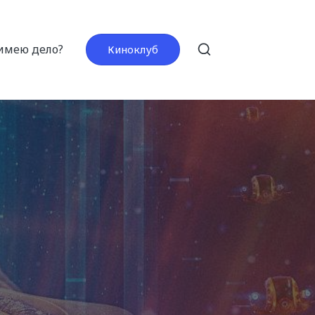
 имею дело?
Киноклуб