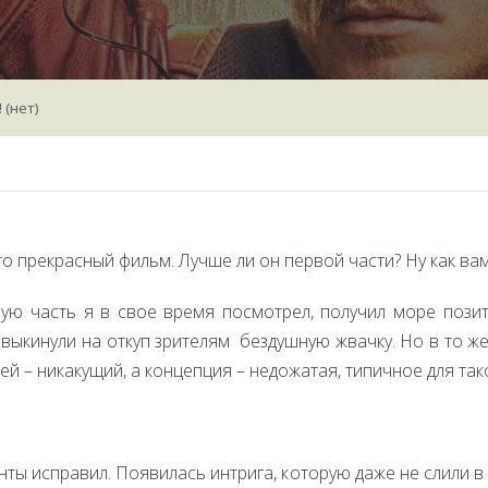
 (нет)
то прекрасный фильм. Лучше ли он первой части? Ну как ва
вую часть я в свое время посмотрел, получил море поз
е выкинули на откуп зрителям бездушную жвачку. Но в то ж
ей – никакущий, а концепция – недожатая, типичное для так
ты исправил. Появилась интрига, которую даже не слили в 