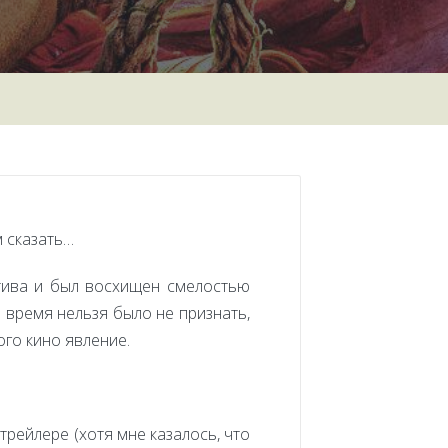
м сказать…
итива и был восхищен смелостью
е время нельзя было не признать,
ого кино явление.
трейлере (хотя мне казалось, что