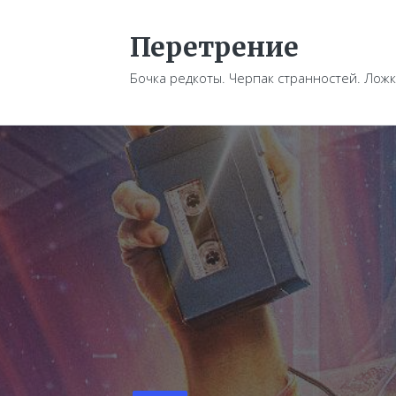
Перетрение
Бочка редкоты. Черпак странностей. Ложк