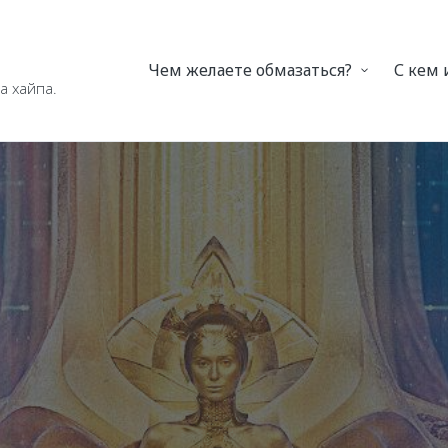
Чем желаете обмазаться?
С кем
а хайпа.