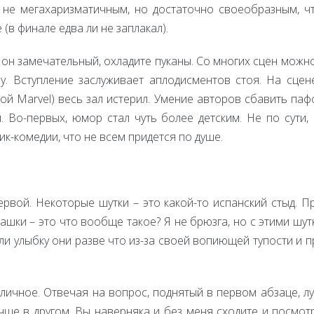
ся не мегахаризматичным, но достаточно своеобразным, ч
(в финале едва ли не заплакал).
 он замечательный, охладите пуканы. Со многих сцен можно
у. Вступление заслуживает аплодисментов стоя. На сцен
й Marvel) весь зал истерил. Умение авторов сбавить паф
м. Во-первых, юмор стал чуть более детским. Не по сути
ик-комедии, что не всем придется по душе.
рвой. Некоторые шутки – это какой-то испанский стыд. Пр
кашки – это что вообще такое? Я не брюзга, но с этими шу
ли улыбку они разве что из-за своей вопиющей тупости и п
ичное. Отвечая на вопрос, поднятый в первом абзаце, л
учше в другом. Вы наверняка и без меня сходите и посмот