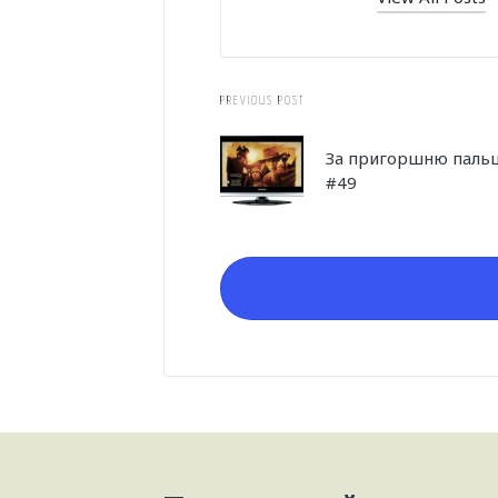
Post
PREVIOUS POST
navigation
За пригоршню пальц
#49