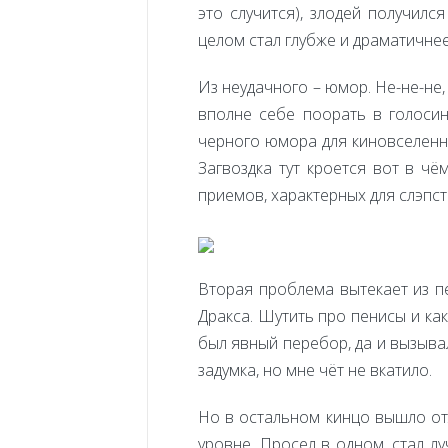
это случится), злодей получил
целом стал глубже и драматичнее 
Из неудачного – юмор. Не-не-не,
вполне себе поорать в голосин
черного юмора для киновселенно
Загвоздка тут кроется вот в чё
приемов, характерных для слэпст
Вторая проблема вытекает из пе
Дракса. Шутить про пенисы и ка
был явный перебор, да и вызыва
задумка, но мне чёт не вкатило.
Но в остальном кинцо вышло отл
уровне. Просел в одном, стал л