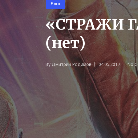
Posted
Блог
in
«СТРАЖИ Г
(нет)
By
Дмитрий Родимов
04.05.2017
No 
Posted
by