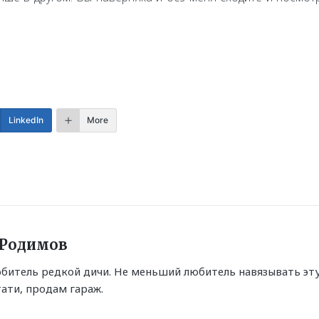
LinkedIn
More
Родимов
битель редкой дичи. Не меньший любитель навязывать эт
тати, продам гараж.