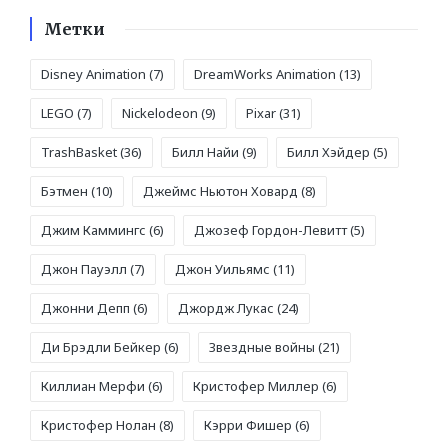
Метки
Disney Animation
(7)
DreamWorks Animation
(13)
LEGO
(7)
Nickelodeon
(9)
Pixar
(31)
TrashBasket
(36)
Билл Найи
(9)
Билл Хэйдер
(5)
Бэтмен
(10)
Джеймс Ньютон Ховард
(8)
Джим Каммингс
(6)
Джозеф Гордон-Левитт
(5)
Джон Пауэлл
(7)
Джон Уильямс
(11)
Джонни Депп
(6)
Джордж Лукас
(24)
Ди Брэдли Бейкер
(6)
Звездные войны
(21)
Киллиан Мерфи
(6)
Кристофер Миллер
(6)
Кристофер Нолан
(8)
Кэрри Фишер
(6)