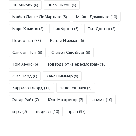
Ли Анкрич
(6)
Лиам Нисон
(6)
Майкл Данте ДиМартино
(5)
Майкл Джаккино
(10)
Марк Хэмилл
(8)
Ник Фрост
(6)
Пит Доктер
(8)
Подболтат
(33)
Рэнди Ньюман
(6)
Саймон Пегг
(8)
Стивен Спилберг
(8)
Том Хэнкс
(6)
Топ года от «Пересмотра!»
(10)
Фил Лорд
(6)
Ханс Циммер
(9)
Харрисон Форд
(11)
Человек-паук
(6)
Эдгар Райт
(7)
Юэн Макгрегор
(7)
аниме
(10)
игры
(7)
подкаст
(10)
трэш
(37)