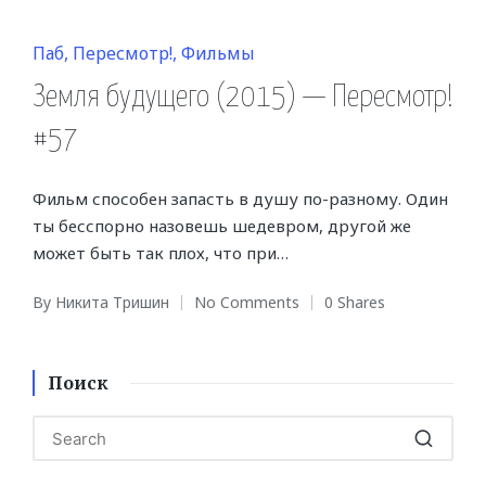
Posted
Паб
Пересмотр!
Фильмы
in
Земля будущего (2015) — Пересмотр!
#57
Фильм способен запасть в душу по-разному. Один
ты бесспорно назовешь шедевром, другой же
может быть так плох, что при…
By
Никита Тришин
No Comments
0 Shares
Posted
by
Поиск