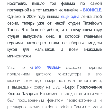
носителях, вышло три фильма по самой
популярной на тот момент их линейке –
BIONICLE
.
Однако в 2009 году вышла
ещё одна
лента этой
серии, теперь уже от некой студии Tinseltown
Toons. Это был её дебют, и в следующем году
студия выпустила кино, в которой главными
героями наконец-то стали не сборные модели
кукол для мальчиков, а всем знакомые
минифигурки.
Увы, не «
Лего. Фильм
» оказался первым
появлением датского конструктора в его
классическом виде в мире полнометражного кино,
а вышедший сразу на DVD «
Lego: Приключения
Клатча Пауэрса
». На момент выхода картины я уже
был прошаренным фанатом первоисточника и
регулярно заходил на doublebrick.ru. Там и без меня