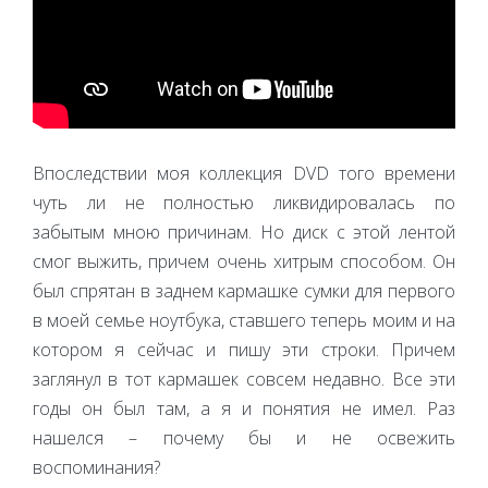
Впоследствии моя коллекция DVD того времени
чуть ли не полностью ликвидировалась по
забытым мною причинам. Но диск с этой лентой
смог выжить, причем очень хитрым способом. Он
был спрятан в заднем кармашке сумки для первого
в моей семье ноутбука, ставшего теперь моим и на
котором я сейчас и пишу эти строки. Причем
заглянул в тот кармашек совсем недавно. Все эти
годы он был там, а я и понятия не имел. Раз
нашелся – почему бы и не освежить
воспоминания?