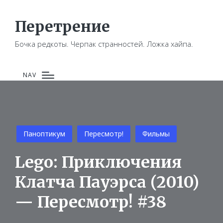
Перетрение
Бочка редкоты. Черпак странностей. Ложка хайпа.
NAV
Posted
Паноптикум
Пересмотр!
Фильмы
in
Lego: Приключения
Клатча Пауэрса (2010)
— Пересмотр! #38