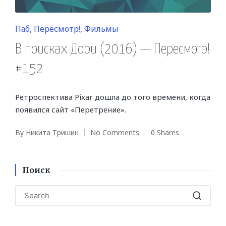
Posted
Паб
Пересмотр!
Фильмы
in
В поисках Дори (2016) — Пересмотр!
#152
Ретроспектива Pixar дошла до того времени, когда
появился сайт «Перетрение».
By
Никита Тришин
No Comments
0 Shares
Posted
by
Поиск