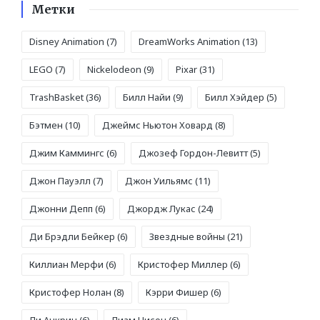
Метки
Disney Animation
(7)
DreamWorks Animation
(13)
LEGO
(7)
Nickelodeon
(9)
Pixar
(31)
TrashBasket
(36)
Билл Найи
(9)
Билл Хэйдер
(5)
Бэтмен
(10)
Джеймс Ньютон Ховард
(8)
Джим Каммингс
(6)
Джозеф Гордон-Левитт
(5)
Джон Пауэлл
(7)
Джон Уильямс
(11)
Джонни Депп
(6)
Джордж Лукас
(24)
Ди Брэдли Бейкер
(6)
Звездные войны
(21)
Киллиан Мерфи
(6)
Кристофер Миллер
(6)
Кристофер Нолан
(8)
Кэрри Фишер
(6)
Ли Анкрич
(6)
Лиам Нисон
(6)