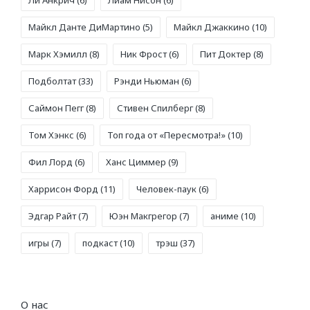
Майкл Данте ДиМартино
(5)
Майкл Джаккино
(10)
Марк Хэмилл
(8)
Ник Фрост
(6)
Пит Доктер
(8)
Подболтат
(33)
Рэнди Ньюман
(6)
Саймон Пегг
(8)
Стивен Спилберг
(8)
Том Хэнкс
(6)
Топ года от «Пересмотра!»
(10)
Фил Лорд
(6)
Ханс Циммер
(9)
Харрисон Форд
(11)
Человек-паук
(6)
Эдгар Райт
(7)
Юэн Макгрегор
(7)
аниме
(10)
игры
(7)
подкаст
(10)
трэш
(37)
О нас