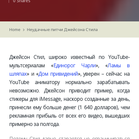
0 Shares
by
Home
Неудачные питчи Джейсона Стила
Джейсон Стил, широко известный по YouTube-
мультсериалам «
Единорог Чарли
», «
Ламы в
шляпах
» и «
Дом привидений
», уверен – сейчас на
YouTube аниматору нормально зарабатывать
невозможно. Джейсон приводит пример, когда
стикеры для iMessage, наскоро созданные за день,
принесли ему больше денег (1 640 долларов), чем
рекламная прибыль от всех его видео, вышедших
примерно за полгода.
Потому Стил давно старается не ограничиваться