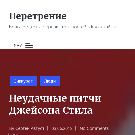
Перетрение
Бочка редкоты. Черпак странностей. Ложка хайпа.
NAV
Posted
Зиккурат
Люди
in
Неудачные питчи
Джейсона Стила
By
Сергей Август
03.06.2018
No Comments
Posted