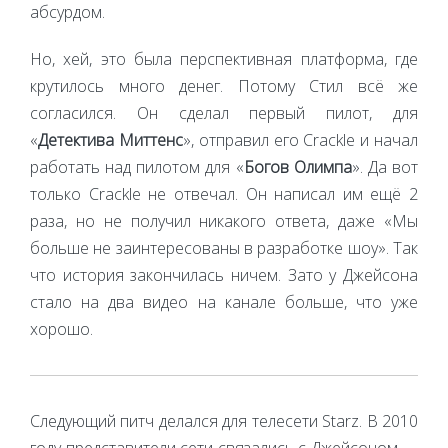
абсурдом.
Но, хей, это была перспективная платформа, где
крутилось много денег. Потому Стил всё же
согласился. Он сделал первый пилот, для
«
Детектива Миттенс
», отправил его Crackle и начал
работать над пилотом для «
Богов Олимпа
». Да вот
только Crackle не отвечал. Он написал им ещё 2
раза, но не получил никакого ответа, даже «Мы
больше не заинтересованы в разработке шоу». Так
что история закончилась ничем. Зато у Джейсона
стало на два видео на канале больше, что уже
хорошо.
Следующий питч делался для телесети Starz. В 2010
году представители сети связались с Джейсоном —