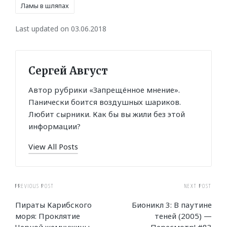
Ламы в шляпах
Last updated on 03.06.2018
Сергей Август
Автор рубрики «Запрещённое мнение».
Панически боится воздушных шариков.
Любит сырники. Как бы вы жили без этой
информации?
View All Posts
Post
PREVIOUS POST
NEXT POST
Пираты Карибского
Бионикл 3: В паутине
navigation
моря: Проклятие
теней (2005) —
Черной жемчужины
Пересмотр! #83