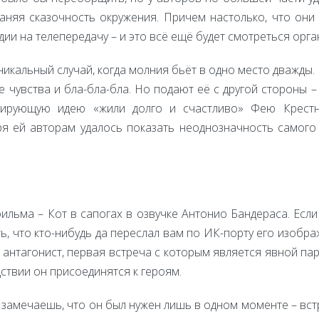
аняя сказочность окружения. Причем настолько, что они
дии на телепередачу – и это всё ещё будет смотреться орга
уникальный случай, когда молния бьёт в одно место дважды.
е чувства и бла-бла-бла. Но подают её с другой стороны –
зирующую идею «жили долго и счастливо» Фею Крест
я ей авторам удалось показать неоднозначность самог
льма – Кот в сапогах в озвучке Антонио Бандераса. Есл
ь, что кто-нибудь да переслал вам по ИК-порту его изобр
антагонист, первая встреча с которым является явной пар
дствии он присоединятся к героям.
е замечаешь, что он был нужен лишь в одном моменте – вс