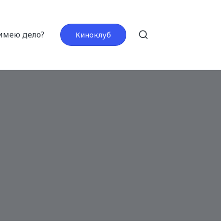
 имею дело?
Киноклуб