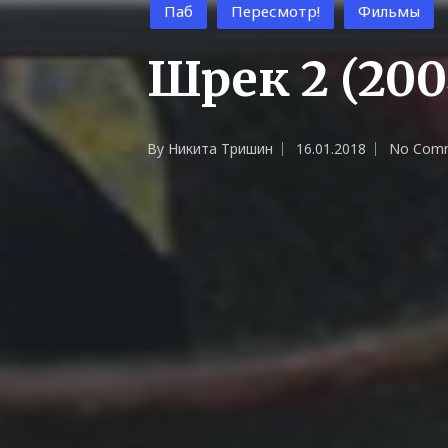
Posted
Паб
Пересмотр!
Фильмы
in
Шрек 2 (200
By
Никита Тришин
16.01.2018
No Com
Posted
by