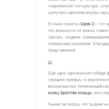
современной поп-культуре, сохр
шутку про наркотики внутрь паро
В плане сюжета «
Шрек 2
» – тот 
что внешность не важна, главно
Сделать злодеем коммерциали
гениальным решением. Благодар
представлений.
Ещё одна однозначная победа фи
середине нулевых, то вероятност
весьма высока. Начинающий как 
колец: Братство кольца
», впосле
Рыжик так хорош, что ты даже н