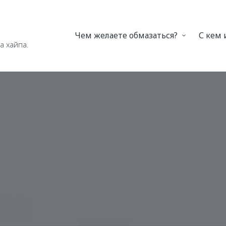
Чем желаете обмазаться?
С кем
а хайпа.