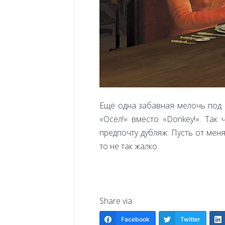
Ещё одна забавная мелочь под к
«Осёл!» вместо «Donkey!». Так
предпочту дубляж. Пусть от мен
то не так жалко.
Share via:
Facebook
Twitter