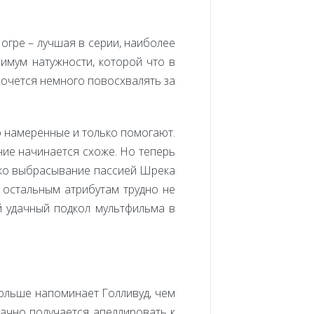
огре – лучшая в серии, наиболее
нимум натужности, которой что в
хочется немного повосхвалять за
вно намеренные и только помогают.
ие начинается схоже. Но теперь
лько выбрасывание пассией Шрека
м остальным атрибутам трудно не
ый удачный подкол мультфильма в
ольше напоминает Голливуд, чем
дачно получается апеллировать к