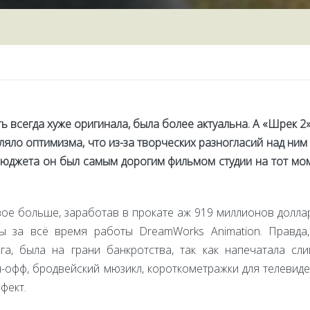
сть всегда хуже оригинала, была более актуальна. А «Шрек 
ляло оптимизма, что из-за творческих разногласий над ним
бюджета он был самым дорогим фильмом студии на тот мо
вое больше, заработав в прокате аж 919 миллионов долларо
ы за всё время работы DreamWorks Animation. Правда,
а, была на грани банкротства, так как напечатала с
-офф, бродвейский мюзикл, короткометражки для телевид
фект.