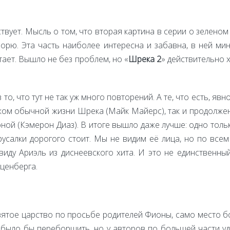
ует. Мысль о том, что вторая картина в серии о зеленом 
порю. Эта часть наиболее интересна и забавна, в ней ми
атает. Вышло не без проблем, но «
Шрека 2
» действительно 
 то, что тут не так уж много повторений. А те, что есть, я
жом обычной жизни Шрека (Майк Майерс), так и продолжен
ной (Кэмерон Диаз). В итоге вышло даже лучше: одно то
усалки дорогого стоит. Мы не видим её лица, но по все
виду Ариэль из диснеевского хита. И это не единственн
ценберга.
вятое царство по просьбе родителей Фионы, само место б
 было бы переборщить, но у авторов по большей части у