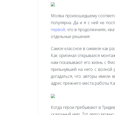
Молва произошедшему соответств
популярна. Да и я с ней не пос
первой
, что в продолжениях, хв
отдельные решения.
Самое классное в сиквеле как раз
Как оригинал открывался монта
нам показывают его жизнь с Фио
прильнувшей на него с волной р
догадаться, что авторы имели в
адрес прежнего места работы Ка
Когда герои пребывают в Триде
сказочный мир. Тут легко можно