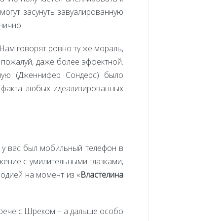
 могут засунуть завуалированную
нично.
 Нам говорят ровно ту же мораль,
 пожалуй, даже более эффектной.
ную (Дженнифер Сондерс) было
о факта любых идеализированных
и у вас был мобильный телефон в
ажение с умилительными глазками,
одией на момент из «
Властелина
трече с Шреком – а дальше особо