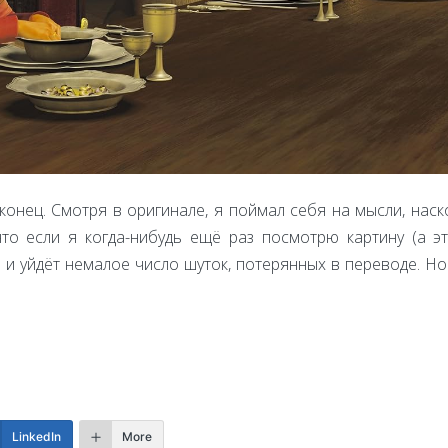
онец. Смотря в оригинале, я поймал себя на мысли, нас
 что если я когда-нибудь ещё раз посмотрю картину (а э
я и уйдёт немалое число шуток, потерянных в переводе. Но
LinkedIn
More