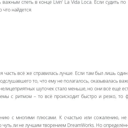
ь важным спеть в конце Livin’ La Vida Loca. Если судить 
 что найдется.
я часть всё же справилась лучше. Если там был лишь один
подслушавшего то, что ему не полагалось, оказывалась важ
нелицеприятных шуточек стало меньше, но они всё ещё есть
мы с ритмом – то всё происходит быстро и резко, то 
нию с многими плюсами. К счастью или сожалению, не м
го чуть ли не лучшим творением DreamWorks. Но определё