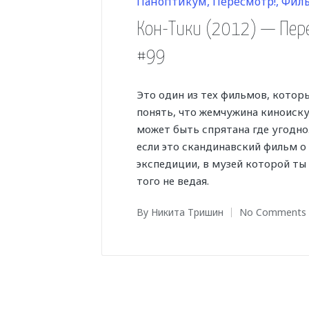
Posted
Паноптикум
Пересмотр!
Фил
in
Кон-Тики (2012) — Пер
#99
Это один из тех фильмов, котор
понять, что жемчужина киноиск
может быть спрятана где угодно
если это скандинавский фильм о
экспедиции, в музей которой ты
того не ведая.
By
Никита Тришин
No Comments
Posted
by