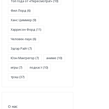
Топ года от «Пересмотра!»
(10)
Фил Лорд
(6)
Ханс Циммер
(9)
Харрисон Форд
(11)
Человек-паук
(6)
Эдгар Райт
(7)
Юэн Макгрегор
(7)
аниме
(10)
игры
(7)
подкаст
(10)
трэш
(37)
О нас