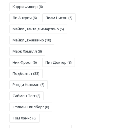
Кэрри Фишер
(6)
Ли Анкрич
(6)
Лиам Нисон
(6)
Майкл Данте ДиМартино
(5)
Майкл Джаккино
(10)
Марк Хэмилл
(8)
Ник Фрост
(6)
Пит Доктер
(8)
Подболтат
(33)
Рэнди Ньюман
(6)
Саймон Пегг
(8)
Стивен Спилберг
(8)
Том Хэнкс
(6)