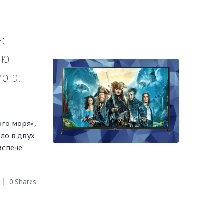
:
ают
отр!
го моря»,
ело в двух
Эспене
0 Shares