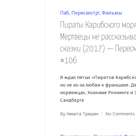
Posted
Паб
Пересмотр!
Фильмы
in
Пираты Карибского моря
Мертвецы не рассказыв
сказки (2017) — Пересм
#106
Я ждал пятых «Пиратов Карибско
но не из-за любви к франшизе. Д
норвежцах, Хоакиме Роннинге и 
Сандберге
By
Никита Тришин
No Comments
Posted
by