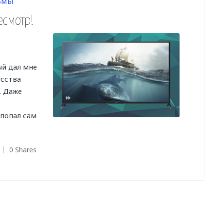
ьмы
есмотр!
ый дал мне
усства
. Даже
 попал сам
0 Shares