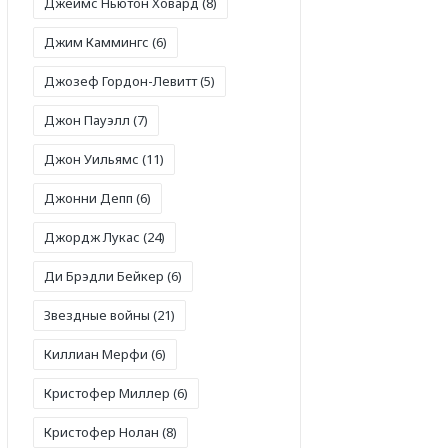
Джеймс Ньютон Ховард
(8)
Джим Каммингс
(6)
Джозеф Гордон-Левитт
(5)
Джон Пауэлл
(7)
Джон Уильямс
(11)
Джонни Депп
(6)
Джордж Лукас
(24)
Ди Брэдли Бейкер
(6)
Звездные войны
(21)
Киллиан Мерфи
(6)
Кристофер Миллер
(6)
Кристофер Нолан
(8)