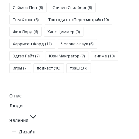
Саймон Пегг
(8)
Стивен Спилберг
(8)
Том Хэнкс
(6)
Топ года от «Пересмотра!»
(10)
Фил Лорд
(6)
Ханс Циммер
(9)
Харрисон Форд
(11)
Человек-паук
(6)
Эдгар Райт
(7)
Юэн Макгрегор
(7)
аниме
(10)
игры
(7)
подкаст
(10)
трэш
(37)
О нас
Люди
Явления
Дизайн