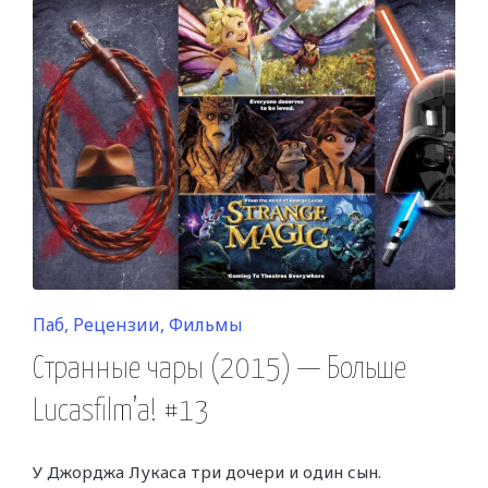
Posted
Паб
Рецензии
Фильмы
in
Странные чары (2015) — Больше
Lucasfilm’a! #13
У Джорджа Лукаса три дочери и один сын.