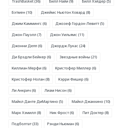
TrashBasket
(36)
Билл Найи
(9)
Билл Хэйдер
(5)
Бэтмен
(10)
Джеймс Ньютон Ховард
(8)
Джим Каммингс
(6)
Джозеф Гордон-Левитт
(5)
Джон Пауэлл
(7)
Джон Уильямс
(11)
Джонни Депп
(6)
Джордж Лукас
(24)
Ди Брэдли Бейкер
(6)
Звездные войны
(21)
Киллиан Мерфи
(6)
Кристофер Миллер
(6)
Кристофер Нолан
(8)
Кэрри Фишер
(6)
Ли Анкрич
(6)
Лиам Нисон
(6)
Майкл Данте ДиМартино
(5)
Майкл Джаккино
(10)
Марк Хэмилл
(8)
Ник Фрост
(6)
Пит Доктер
(8)
Подболтат
(33)
Рэнди Ньюман
(6)