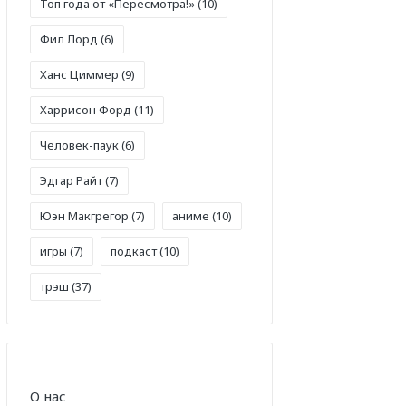
Топ года от «Пересмотра!»
(10)
Фил Лорд
(6)
Ханс Циммер
(9)
Харрисон Форд
(11)
Человек-паук
(6)
Эдгар Райт
(7)
Юэн Макгрегор
(7)
аниме
(10)
игры
(7)
подкаст
(10)
трэш
(37)
О нас