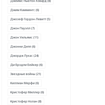
Джеймс Ньютон Ховард
(8)
Джим Каммингс
(6)
Джозеф Гордон-Левитт
(5)
Джон Пауэлл
(7)
Джон Уильямс
(11)
Джонни Депп
(6)
Джордж Лукас
(24)
Ди Брэдли Бейкер
(6)
Звездные войны
(21)
Киллиан Мерфи
(6)
Кристофер Миллер
(6)
Кристофер Нолан
(8)