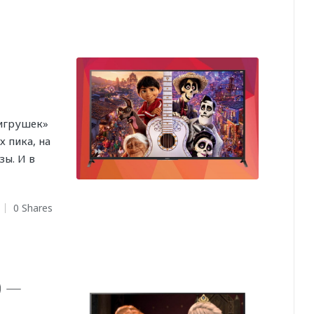
 игрушек»
 пика, на
зы. И в
0 Shares
) —