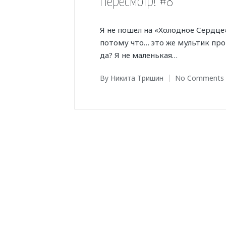
Пересмотр! #8
Я не пошел на «Холодное Сердце»
потому что… это же мультик про
да? Я не маленькая…
By
Никита Тришин
No Comments
Posted
by