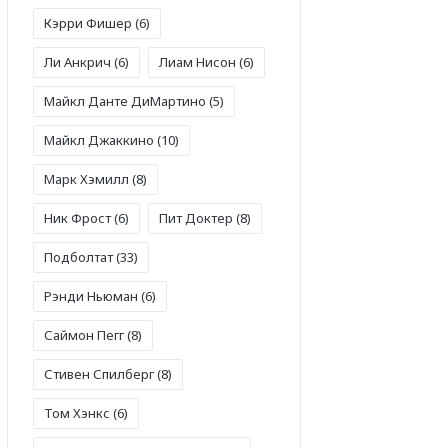
Кэрри Фишер
(6)
Ли Анкрич
(6)
Лиам Нисон
(6)
Майкл Данте ДиМартино
(5)
Майкл Джаккино
(10)
Марк Хэмилл
(8)
Ник Фрост
(6)
Пит Доктер
(8)
Подболтат
(33)
Рэнди Ньюман
(6)
Саймон Пегг
(8)
Стивен Спилберг
(8)
Том Хэнкс
(6)