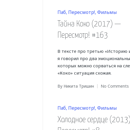
Posted
Паб
Пересмотр!
Фильмы
in
Тайна Коко (2017) —
Пересмотр! #163
В тексте про третью «Историю
я говорил про два эмоциональных
которых можно сорваться на сле
«Коко» ситуация схожая.
By
Никита Тришин
No Comments
Posted
by
Posted
Паб
Пересмотр!
Фильмы
in
Холодное сердце (2013