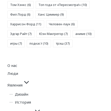
Том Хэнкс
(6)
Топ года от «Пересмотра!»
(10)
Фил Лорд
(6)
Ханс Циммер
(9)
Харрисон Форд
(11)
Человек-паук
(6)
Эдгар Райт
(7)
Юэн Макгрегор
(7)
аниме
(10)
игры
(7)
подкаст
(10)
трэш
(37)
О нас
Люди
Явления
Дизайн
История