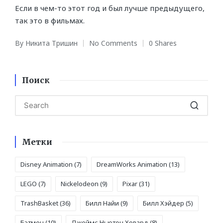
Если в чем-то этот год и был лучше предыдущего,
так это в фильмах.
By
Никита Тришин
No Comments
0 Shares
Posted
by
Поиск
Метки
Disney Animation
(7)
DreamWorks Animation
(13)
LEGO
(7)
Nickelodeon
(9)
Pixar
(31)
TrashBasket
(36)
Билл Найи
(9)
Билл Хэйдер
(5)
Бэтмен
(10)
Джеймс Ньютон Ховард
(8)