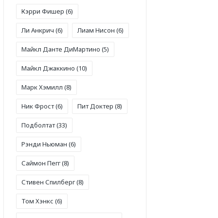
Кэрри Фишер
(6)
Ли Анкрич
(6)
Лиам Нисон
(6)
Майкл Данте ДиМартино
(5)
Майкл Джаккино
(10)
Марк Хэмилл
(8)
Ник Фрост
(6)
Пит Доктер
(8)
Подболтат
(33)
Рэнди Ньюман
(6)
Саймон Пегг
(8)
Стивен Спилберг
(8)
Том Хэнкс
(6)