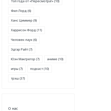
Топ года от «Пересмотра!»
(10)
Фил Лорд
(6)
Ханс Циммер
(9)
Харрисон Форд
(11)
Человек-паук
(6)
Эдгар Райт
(7)
Юэн Макгрегор
(7)
аниме
(10)
игры
(7)
подкаст
(10)
трэш
(37)
О нас