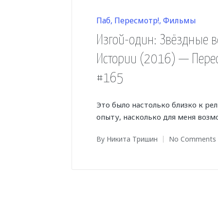
Posted
Паб
Пересмотр!
Фильмы
in
Изгой-один: Звёздные 
Истории (2016) — Пере
#165
Это было настолько близко к ре
опыту, насколько для меня возм
By
Никита Тришин
No Comments
Posted
by