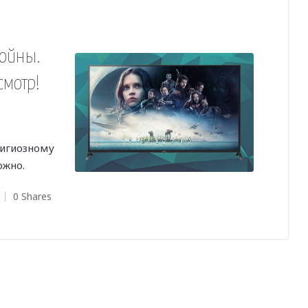
войны.
смотр!
лигиозному
ожно.
0 Shares