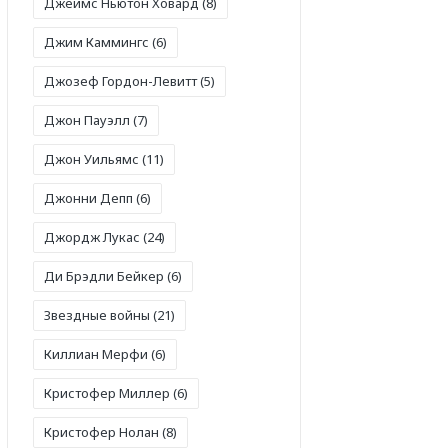
Джеймс Ньютон Ховард
(8)
Джим Каммингс
(6)
Джозеф Гордон-Левитт
(5)
Джон Пауэлл
(7)
Джон Уильямс
(11)
Джонни Депп
(6)
Джордж Лукас
(24)
Ди Брэдли Бейкер
(6)
Звездные войны
(21)
Киллиан Мерфи
(6)
Кристофер Миллер
(6)
Кристофер Нолан
(8)