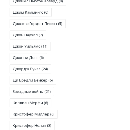
Джеймс Ньютон Ховард
(8)
Джим Каммингс
(6)
Джозеф Гордон-Левитт
(5)
Джон Пауэлл
(7)
Джон Уильямс
(11)
Джонни Депп
(6)
Джордж Лукас
(24)
Ди Брэдли Бейкер
(6)
Звездные войны
(21)
Киллиан Мерфи
(6)
Кристофер Миллер
(6)
Кристофер Нолан
(8)