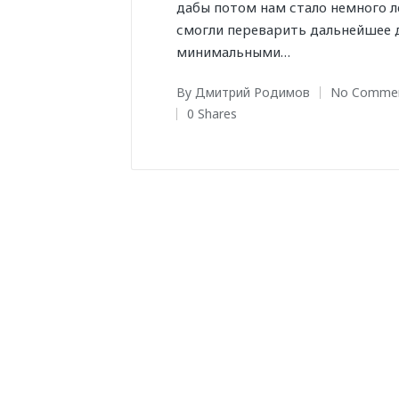
дабы потом нам стало немного л
смогли переварить дальнейшее 
минимальными…
By
Дмитрий Родимов
No Comme
Posted
0 Shares
by