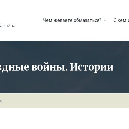
Чем желаете обмазаться?
С кем
а хайпа.
здные войны. Истории
ии