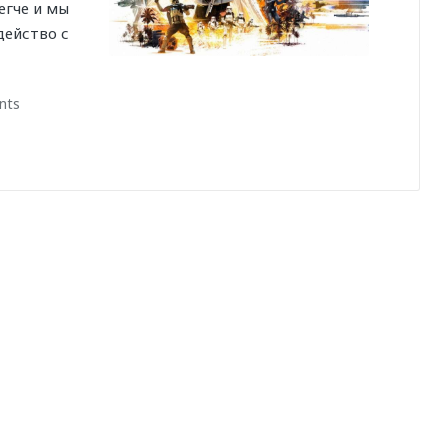
егче и мы
действо с
nts