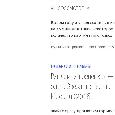
«Пересмотра!»
В этом году я успел сходить в ки
на 35 фильмов. Плюс некоторое
количество картин этого года…
By
Никита Тришин
No Comments
Posted
by
Posted
Рецензии
Фильмы
in
Рандомная рецензия — 
один: Звёздные войны.
Истории (2016)
авайте сразу проглотим горьку