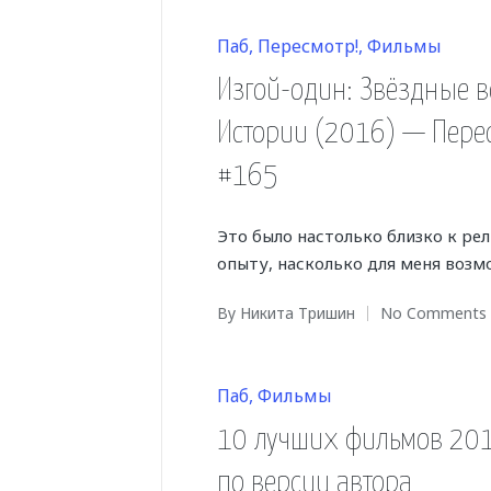
Posted
Паб
Пересмотр!
Фильмы
in
Изгой-один: Звёздные 
Истории (2016) — Пере
#165
Это было настолько близко к ре
опыту, насколько для меня возм
By
Никита Тришин
No Comments
Posted
by
Posted
Паб
Фильмы
in
10 лучших фильмов 201
по версии автора