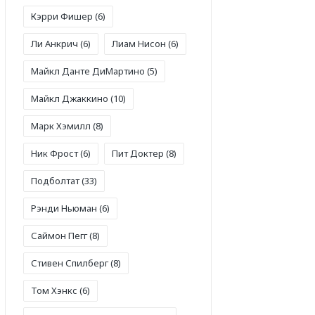
Кэрри Фишер
(6)
Ли Анкрич
(6)
Лиам Нисон
(6)
Майкл Данте ДиМартино
(5)
Майкл Джаккино
(10)
Марк Хэмилл
(8)
Ник Фрост
(6)
Пит Доктер
(8)
Подболтат
(33)
Рэнди Ньюман
(6)
Саймон Пегг
(8)
Стивен Спилберг
(8)
Том Хэнкс
(6)