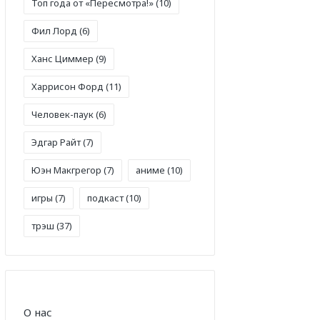
Топ года от «Пересмотра!»
(10)
Фил Лорд
(6)
Ханс Циммер
(9)
Харрисон Форд
(11)
Человек-паук
(6)
Эдгар Райт
(7)
Юэн Макгрегор
(7)
аниме
(10)
игры
(7)
подкаст
(10)
трэш
(37)
О нас