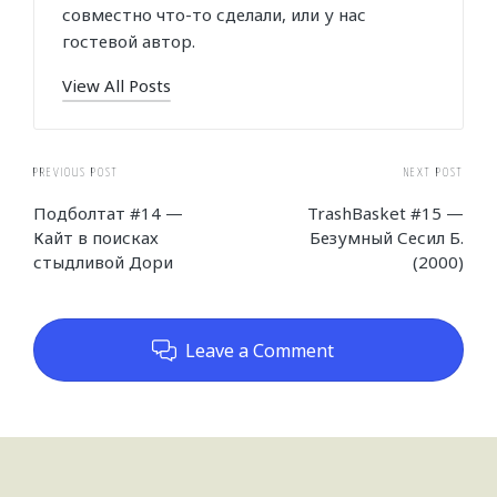
совместно что-то сделали, или у нас
гостевой автор.
View All Posts
Post
PREVIOUS POST
NEXT POST
Подболтат #14 —
TrashBasket #15 —
navigation
Кайт в поисках
Безумный Сесил Б.
стыдливой Дори
(2000)
Leave a Comment