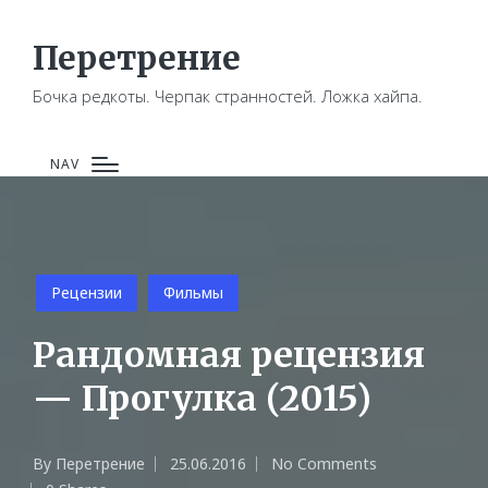
Перетрение
Бочка редкоты. Черпак странностей. Ложка хайпа.
NAV
Posted
Рецензии
Фильмы
in
Рандомная рецензия
— Прогулка (2015)
By
Перетрение
25.06.2016
No Comments
Posted