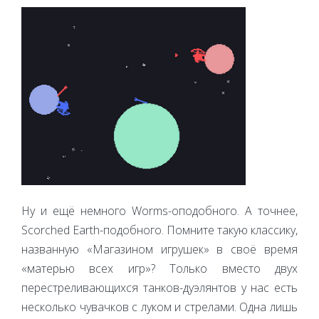
Ну и ещё немного Worms-оподобного. А точнее,
Scorched Earth-подобного. Помните такую классику,
названную «Магазином игрушек» в своё время
«матерью всех игр»? Только вместо двух
перестреливающихся танков-дуэлянтов у нас есть
несколько чувачков с луком и стрелами. Одна лишь