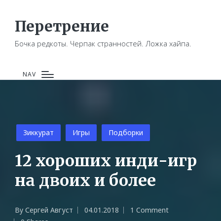
Перетрение
Бочка редкоты. Черпак странностей. Ложка хайпа.
NAV
Posted
Зиккурат
Игры
Подборки
in
12 хороших инди-игр
на двоих и более
By
Сергей Август
04.01.2018
1 Comment
Posted