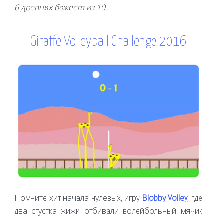
6 древних божеств из 10
Giraffe Volleyball Challenge 2016
Помните хит начала нулевых, игру
Blobby Volley
, где
два сгустка жижи отбивали волейбольный мячик