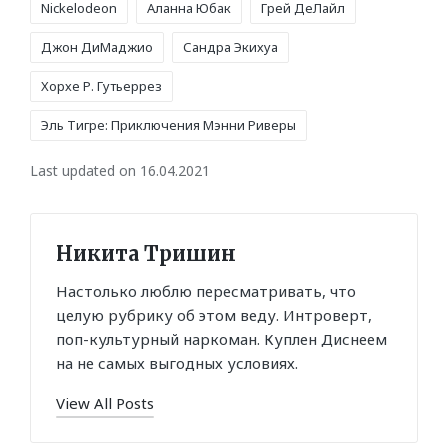
Nickelodeon
Аланна Юбак
Грей ДеЛайл
Джон ДиМаджио
Сандра Экихуа
Хорхе Р. Гутьеррез
Эль Тигре: Приключения Мэнни Риверы
Last updated on 16.04.2021
Никита Тришин
Настолько люблю пересматривать, что
целую рубрику об этом веду. Интроверт,
поп-культурный наркоман. Куплен Диснеем
на не самых выгодных условиях.
View All Posts