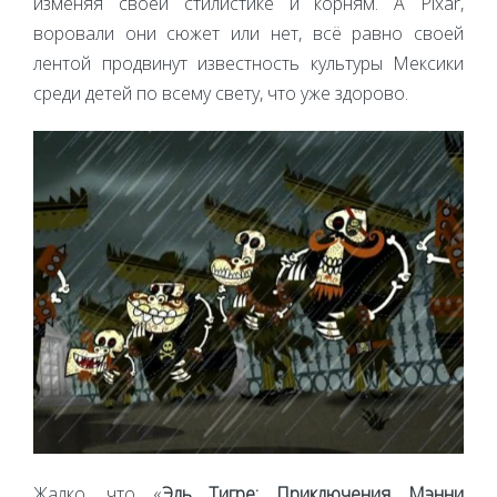
изменяя своей стилистике и корням. А Pixar,
воровали они сюжет или нет, всё равно своей
лентой продвинут известность культуры Мексики
среди детей по всему свету, что уже здорово.
Жалко, что «
Эль Тигре: Приключения Мэнни