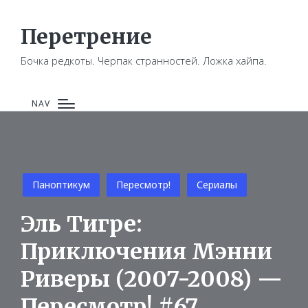
Перетрение
Бочка редкоты. Черпак странностей. Ложка хайпа.
NAV
Posted
Паноптикум
Пересмотр!
Сериалы
in
Эль Тигре:
Приключения Мэнни
Риверы (2007-2008) —
Пересмотр! #67