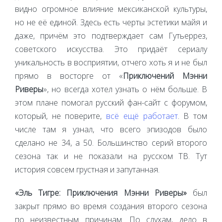
видно огромное влияние мексиканской культуры,
но не её единой. Здесь есть черты эстетики майя и
даже, причём это подтверждает сам Гутьеррез,
советского искусства. Это придаёт сериалу
уникальность в восприятии, отчего хоть я и не был
прямо в восторге от «
Приключений Мэнни
Риверы
», но всегда хотел узнать о нём больше. В
этом плане помогал русский фан-сайт с форумом,
который, не поверите,
всё ещё работает
. В том
числе там я узнал, что всего эпизодов было
сделано не 34, а 50. Большинство серий второго
сезона так и не показали на русском ТВ. Тут
история совсем грустная и запутанная.
«Эль Тигре: Приключения Мэнни Риверы»
был
закрыт прямо во время создания второго сезона
по неизвестным причинам. По слухам, дело в