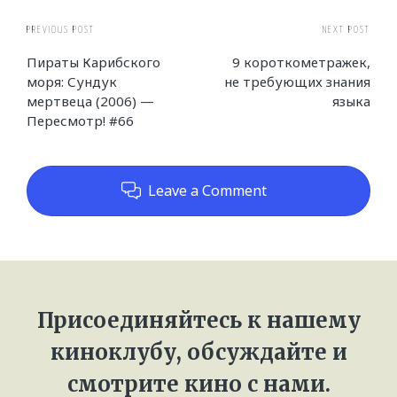
Post
PREVIOUS POST
NEXT POST
Пираты Карибского
9 короткометражек,
navigation
моря: Сундук
не требующих знания
мертвеца (2006) —
языка
Пересмотр! #66
Leave a Comment
Присоединяйтесь к нашему
киноклубу, обсуждайте и
смотрите кино с нами.