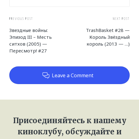
Post
PREVIOUS POST
NEXT POST
Звездные войны:
TrashBasket #28 —
navigation
Эпизод III – Месть
Король Звёздный
ситхов (2005) —
король (2013 — …)
Пересмотр! #27
Leave a Comment
Присоединяйтесь к нашему
киноклубу, обсуждайте и