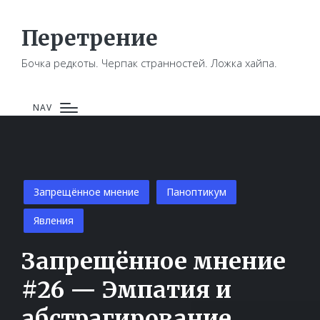
Перетрение
Бочка редкоты. Черпак странностей. Ложка хайпа.
NAV
Posted
Запрещённое мнение
Паноптикум
in
Явления
Запрещённое мнение
#26 — Эмпатия и
абстрагирование