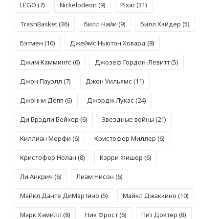
LEGO
(7)
Nickelodeon
(9)
Pixar
(31)
TrashBasket
(36)
Билл Найи
(9)
Билл Хэйдер
(5)
Бэтмен
(10)
Джеймс Ньютон Ховард
(8)
Джим Каммингс
(6)
Джозеф Гордон-Левитт
(5)
Джон Пауэлл
(7)
Джон Уильямс
(11)
Джонни Депп
(6)
Джордж Лукас
(24)
Ди Брэдли Бейкер
(6)
Звездные войны
(21)
Киллиан Мерфи
(6)
Кристофер Миллер
(6)
Кристофер Нолан
(8)
Кэрри Фишер
(6)
Ли Анкрич
(6)
Лиам Нисон
(6)
Майкл Данте ДиМартино
(5)
Майкл Джаккино
(10)
Марк Хэмилл
(8)
Ник Фрост
(6)
Пит Доктер
(8)