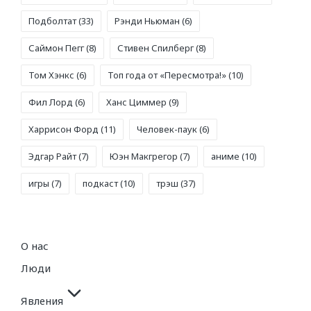
Подболтат
(33)
Рэнди Ньюман
(6)
Саймон Пегг
(8)
Стивен Спилберг
(8)
Том Хэнкс
(6)
Топ года от «Пересмотра!»
(10)
Фил Лорд
(6)
Ханс Циммер
(9)
Харрисон Форд
(11)
Человек-паук
(6)
Эдгар Райт
(7)
Юэн Макгрегор
(7)
аниме
(10)
игры
(7)
подкаст
(10)
трэш
(37)
О нас
Люди
Явления