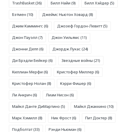
TrashBasket
(36)
Билл Найи
(9)
Билл Хэйдер
(5)
Бэтмен
(10)
Джеймс Ньютон Ховард
(8)
Джим Каммингс
(6)
Джозеф Гордон-Левитт
(5)
Джон Пауэлл
(7)
Джон Уильямс
(11)
Джонни Депп
(6)
Джордж Лукас
(24)
Ди Брэдли Бейкер
(6)
Звездные войны
(21)
Киллиан Мерфи
(6)
Кристофер Миллер
(6)
Кристофер Нолан
(8)
Кэрри Фишер
(6)
Ли Анкрич
(6)
Лиам Нисон
(6)
Майкл Данте ДиМартино
(5)
Майкл Джаккино
(10)
Марк Хэмилл
(8)
Ник Фрост
(6)
Пит Доктер
(8)
Подболтат
(33)
Рэнди Ньюман
(6)