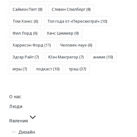
Саймон Пегг
(8)
Стивен Спилберг
(8)
Том Хэнкс
(6)
Топ года от «Пересмотра!»
(10)
Фил Лорд
(6)
Ханс Циммер
(9)
Харрисон Форд
(11)
Человек-паук
(6)
Эдгар Райт
(7)
Юэн Макгрегор
(7)
аниме
(10)
игры
(7)
подкаст
(10)
трэш
(37)
О нас
Люди
Явления
Дизайн