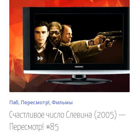
Posted
Паб
Пересмотр!
Фильмы
in
Счастливое число Слевина (2005) —
Пересмотр! #85