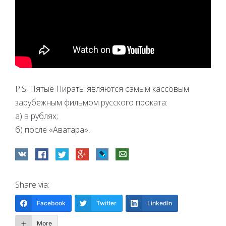
P.S. Пятые Пираты являются самым кассовым
зарубежным фильмом русского проката:
а) в рублях;
б) после «Аватара».
Share via:
Facebook
Twitter
LinkedIn
More