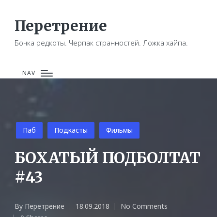
Перетрение
Бочка редкоты. Черпак странностей. Ложка хайпа.
NAV
Posted
Паб
Подкасты
Фильмы
in
БОХАТЫЙ ПОДБОЛТАТ
#43
By
Перетрение
18.09.2018
No Comments
Posted