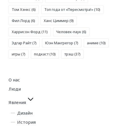
Том Хэнкс
(6)
Топ года от «Пересмотра!»
(10)
Фил Лорд
(6)
Ханс Циммер
(9)
Харрисон Форд
(11)
Человек-паук
(6)
Эдгар Райт
(7)
Юэн Макгрегор
(7)
аниме
(10)
игры
(7)
подкаст
(10)
трэш
(37)
О нас
Люди
Явления
Дизайн
История