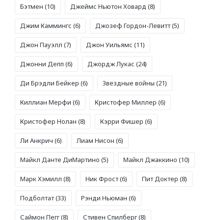
Бэтмен
(10)
Джеймс Ньютон Ховард
(8)
Джим Каммингс
(6)
Джозеф Гордон-Левитт
(5)
Джон Пауэлл
(7)
Джон Уильямс
(11)
Джонни Депп
(6)
Джордж Лукас
(24)
Ди Брэдли Бейкер
(6)
Звездные войны
(21)
Киллиан Мерфи
(6)
Кристофер Миллер
(6)
Кристофер Нолан
(8)
Кэрри Фишер
(6)
Ли Анкрич
(6)
Лиам Нисон
(6)
Майкл Данте ДиМартино
(5)
Майкл Джаккино
(10)
Марк Хэмилл
(8)
Ник Фрост
(6)
Пит Доктер
(8)
Подболтат
(33)
Рэнди Ньюман
(6)
Саймон Пегг
(8)
Стивен Спилберг
(8)