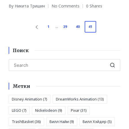
By
Никита Тришин
No Comments
0 Shares
Posted
by
Навигация
1
…
39
40
41
PREVIOUS
PAGE
по
записям
Поиск
Метки
Disney Animation
(7)
DreamWorks Animation
(13)
LEGO
(7)
Nickelodeon
(9)
Pixar
(31)
TrashBasket
(36)
Билл Найи
(9)
Билл Хэйдер
(5)