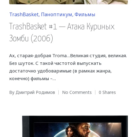
Posted
TrashBasket
Паноптикум
Фильмы
in
TrashBasket #1 — Атака Куриных
Зомби (2006)
Ах, старая-добрая Troma…Великая студия, великая.
Без шуток. С такой частотой выпускать
достаточно удобоваримые (в рамках жанра,
конечно) фильмы –…
By
Дмитрий Родимов
No Comments
0 Shares
Posted
by